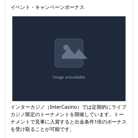
イベント・キャンペーンボーナス
インターカジノ（InterCasino）では定期的にライブ
カジノ限定のトーナメントを開催しています。トー
ナメントで見事に入賞すると出金条件1倍のボーナス
を受け取ることが可能です。