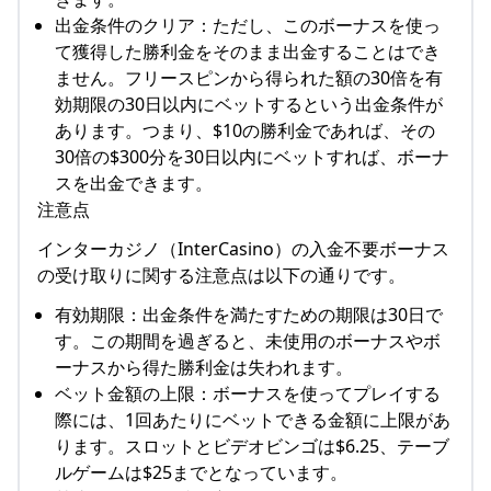
出金条件のクリア：ただし、このボーナスを使っ
て獲得した勝利金をそのまま出金することはでき
ません。フリースピンから得られた額の30倍を有
効期限の30日以内にベットするという出金条件が
あります。つまり、$10の勝利金であれば、その
30倍の$300分を30日以内にベットすれば、ボーナ
スを出金できます。
注意点
インターカジノ（InterCasino）の入金不要ボーナス
の受け取りに関する注意点は以下の通りです。
有効期限：出金条件を満たすための期限は30日で
す。この期間を過ぎると、未使用のボーナスやボ
ーナスから得た勝利金は失われます。
ベット金額の上限：ボーナスを使ってプレイする
際には、1回あたりにベットできる金額に上限があ
ります。スロットとビデオビンゴは$6.25、テーブ
ルゲームは$25までとなっています。