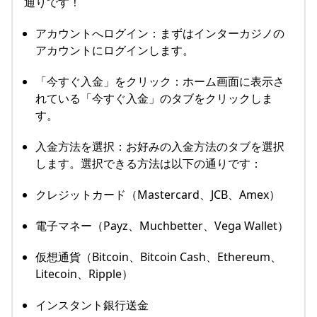
通りです！
アカウントへログイン：まずはインターカジノの
アカウントにログインします。
「今すぐ入金」をクリック：ホーム画面に表示さ
れている「今すぐ入金」のタブをクリックしま
す。
入金方法を選択：お好みの入金方法のタブを選択
します。選択できる方法は以下の通りです：
クレジットカード（Mastercard、JCB、Amex）
電子マネー（Payz、Muchbetter、Vega Wallet）
仮想通貨（Bitcoin、Bitcoin Cash、Ethereum、
Litecoin、Ripple）
インスタント銀行送金