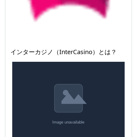
インターカジノ（InterCasino）とは？