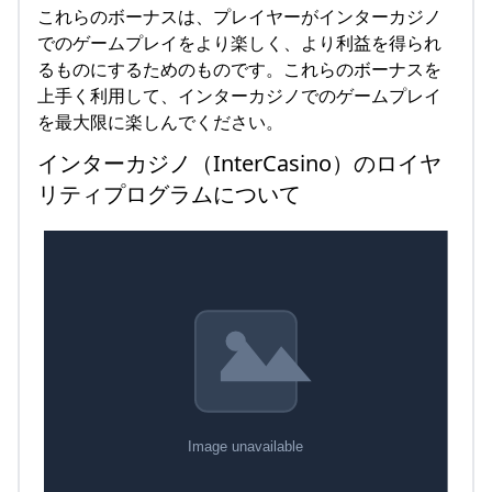
これらのボーナスは、プレイヤーがインターカジノ
でのゲームプレイをより楽しく、より利益を得られ
るものにするためのものです。これらのボーナスを
上手く利用して、インターカジノでのゲームプレイ
を最大限に楽しんでください。
インターカジノ（InterCasino）のロイヤ
リティプログラムについて