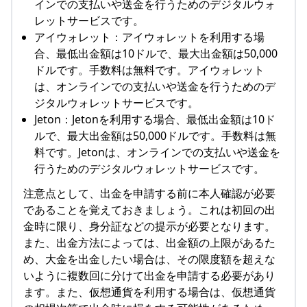
インでの支払いや送金を行うためのデジタルウォ
レットサービスです。
アイウォレット：アイウォレットを利用する場
合、最低出金額は10ドルで、最大出金額は50,000
ドルです。手数料は無料です。アイウォレット
は、オンラインでの支払いや送金を行うためのデ
ジタルウォレットサービスです。
Jeton：Jetonを利用する場合、最低出金額は10ド
ルで、最大出金額は50,000ドルです。手数料は無
料です。Jetonは、オンラインでの支払いや送金を
行うためのデジタルウォレットサービスです。
注意点として、出金を申請する前に本人確認が必要
であることを覚えておきましょう。これは初回の出
金時に限り、身分証などの提示が必要となります。
また、出金方法によっては、出金額の上限があるた
め、大金を出金したい場合は、その限度額を超えな
いように複数回に分けて出金を申請する必要があり
ます。また、仮想通貨を利用する場合は、仮想通貨