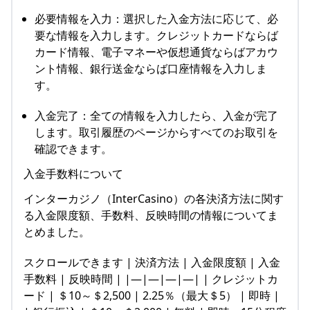
必要情報を入力：選択した入金方法に応じて、必
要な情報を入力します。クレジットカードならば
カード情報、電子マネーや仮想通貨ならばアカウ
ント情報、銀行送金ならば口座情報を入力しま
す。
入金完了：全ての情報を入力したら、入金が完了
します。取引履歴のページからすべてのお取引を
確認できます。
入金手数料について
インターカジノ（InterCasino）の各決済方法に関す
る入金限度額、手数料、反映時間の情報についてま
とめました。
スクロールできます | 決済方法 | 入金限度額 | 入金
手数料 | 反映時間 | |—|—|—|—| | クレジットカ
ード | ＄10～＄2,500 | 2.25％（最大＄5） | 即時 |