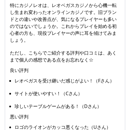
特にカジノレオは、レオベガスカジノから心機一転
し生まれ変わったオンラインカジノです。旧ブラン
ドとの違いや改善点が、気になるプレイヤーも多い
のではないでしょうか。これからプレイを始める初
心者の方も、現役プレイヤーの声に耳を傾けてみま
しょう。
ただし、こちらでご紹介する評判や口コミは、あく
まで個人の感想である点をお忘れなく☆
良い評判
レオベガスを受け継いだ感じがよい！（Fさん）
サイトが使いやすい！（Cさん）
珍しいテーブルゲームがある！（Dさん）
悪い評判
ロゴのライオンがカッコ悪くなった（Uさん）