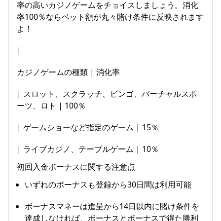
率の高いカジノゲームをチョイスしましょう。消化
率100％ならベット額が丸々賭け条件に反映されます
よ！
|
カジノゲームの種類 | 消化率
| スロット、スクラッチ、ビンゴ、バーチャルスポ
ーツ、ロト | 100％
| ゲームショーなど指定のゲーム | 15％
| ライブカジノ、テーブルゲーム | 10％
初回入金ボーナスに関する注意点
いずれのボーナスも登録から30日間は利用可能
ボーナスマネーは進呈から14日以内に賭け条件を
達成しなければ、ボーナスとボーナスで得た勝利