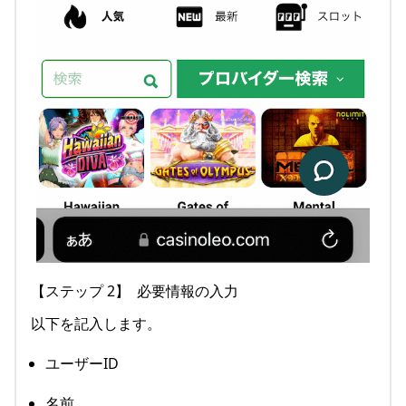
【ステップ 2】 必要情報の入力
以下を記入します。
ユーザーID
名前