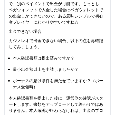
で、別のペイメントで出金が可能です。もっとも、
ベガウォレットで入金した場合はベガウォレットで
の出金しかできないので、ある意味シンプルで初心
者プレイヤーにわかりやすいですね☆
出金できない場合
カジノレオで出金できない場合、以下の点を再確認
してみましょう。
本人確認書類は提出済みですか？
最小出金額以上を申請しましたか？
ボーナスの賭け条件を満たせていますか？（ボー
ナス受領時）
本人確認書類を提出した後に、運営側の確認がスタ
ートします。書類をアップロードして終わりではあ
りません。本人確認が終わらなければ、出金のプロ