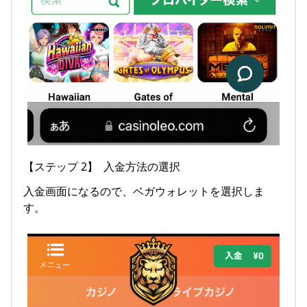
【ステップ 2】 入金方法の選択
入金画面になるので、ベガウォレットを選択しま
す。