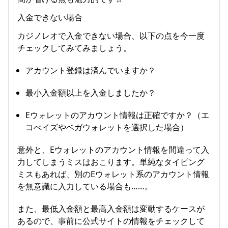
入金できない場合
カジノレオで入金できない場合、以下の点を今一度
チェックしてみてみましょう。
アカウント登録は済んでいますか？
最小入金額以上を入金しましたか？
Eウォレットのアカウント情報は正確ですか？（エ
コぺイズやベガウォレットを選択した場合）
意外と、Eウォレットのアカウント情報を間違って入
力してしまうミスはおこります。単純なタイピング
ミスもあれば、別のEウォレット系のアカウント情報
を無意識に入力している場合も……。
また、最低入金額と最高入金額は変動するケースが
あるので、事前に公式サイトの情報をチェックして