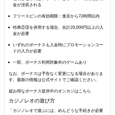
金が没収される
フリースピンの有効期限：進呈から72時間以内
特典②③を併用する場合、合計20,000円以上の入
金が必要
いずれのボーナスも入金時にプロモーションコー
ドの入力が必要
一部、ボーナス利用対象外のゲームあり
なお、ボーナスは予告なく変更になる場合がありま
す。最新の情報は公式サイトでご確認ください。
超お得なボーナス提供中のオンカジはこちら
カジノレオの遊び方
「カジノレオで遊ぶには、めんどうな手続きが必要