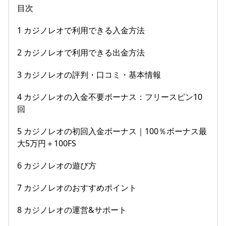
目次
1 カジノレオで利用できる入金方法
2 カジノレオで利用できる出金方法
3 カジノレオの評判・口コミ・基本情報
4 カジノレオの入金不要ボーナス：フリースピン10
回
5 カジノレオの初回入金ボーナス｜100％ボーナス最
大5万円＋100FS
6 カジノレオの遊び方
7 カジノレオのおすすめポイント
8 カジノレオの運営&サポート