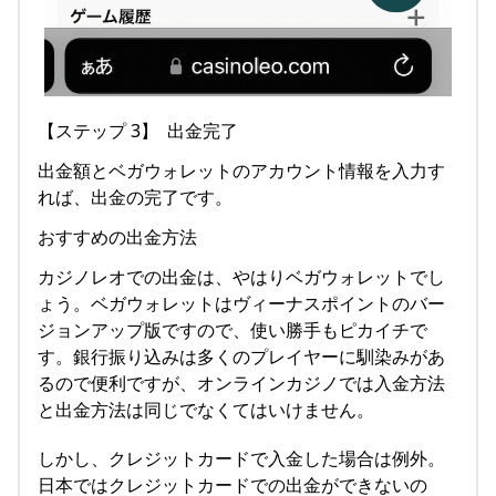
【ステップ 3】 出金完了
出金額とベガウォレットのアカウント情報を入力す
れば、出金の完了です。
おすすめの出金方法
カジノレオでの出金は、やはりベガウォレットでし
ょう。ベガウォレットはヴィーナスポイントのバー
ジョンアップ版ですので、使い勝手もピカイチで
す。銀行振り込みは多くのプレイヤーに馴染みがあ
るので便利ですが、オンラインカジノでは入金方法
と出金方法は同じでなくてはいけません。
しかし、クレジットカードで入金した場合は例外。
日本ではクレジットカードでの出金ができないの