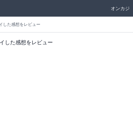
オンカジ
イした感想をレビュー
イした感想をレビュー