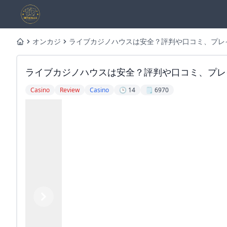
オンカジ
ライブカジノハウスは安全？評判や口コミ、プレ
Home
ライブカジノハウスは安全？評判や口コミ、プレ
Casino
Review
Casino
🕒 14
🗒️ 6970
Previous
Next