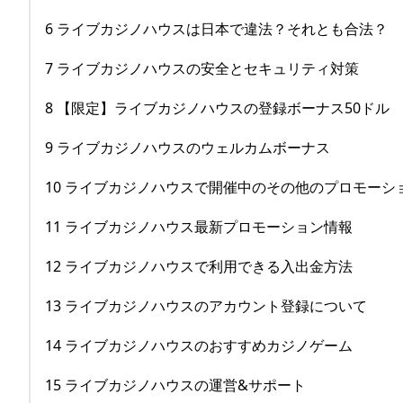
6 ライブカジノハウスは日本で違法？それとも合法？
7 ライブカジノハウスの安全とセキュリティ対策
8 【限定】ライブカジノハウスの登録ボーナス50ドル
9 ライブカジノハウスのウェルカムボーナス
10 ライブカジノハウスで開催中のその他のプロモーシ
11 ライブカジノハウス最新プロモーション情報
12 ライブカジノハウスで利用できる入出金方法
13 ライブカジノハウスのアカウント登録について
14 ライブカジノハウスのおすすめカジノゲーム
15 ライブカジノハウスの運営&サポート