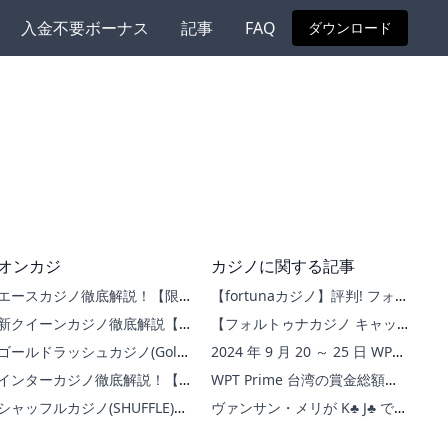
入金不要ボーナス
記事
FAQ
ダウンロード
オンカジ
カジノに関する記事
エースカジノ徹底解説！【限定
【fortunaカジノ】評判! フォ
入金不要$40】登録・入金出
ルトゥナのボーナス紹介 🔮
新クイーンカジノ徹底解説【限
【フォルトゥナカジノ キャッ
金・ボーナスを紹介
2025
定$125相当ボーナス】登録・
シュバック】fortuna 💴 2025
ゴールドラッシュカジノ(Gold
2024 年 9 月 20 ～ 25 日 WPT
入金出金を紹介
Rush Casino) 入金不要ボーナ
オーストラリア選手権
インターカジノ徹底解説！【限
WPT Prime 台湾の賞金総額は
スや入出金手段・評判やログイ
定ボーナス有】登録・入金出
いくらですか
シャッフルカジノ(SHUFFLE)解
ヴァンサン・メリが K♣️ J♣️ で
ン方法を解説
金・ボーナスを紹介
説！ボーナス・登録・入出金・
100000 にレイズ フランソワ・
トークンを紹介
トスクが K♦️ 10♥️ でコール