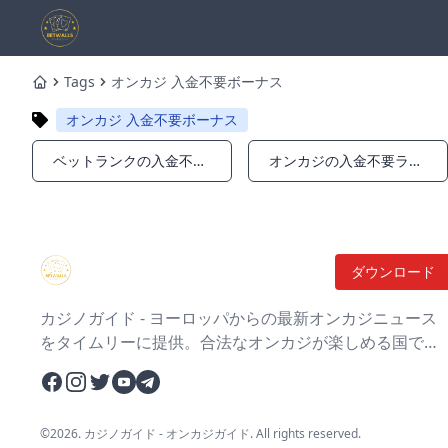
Tags
オンカジ 入金不要ボーナス
Home
オンカジ 入金不要ボーナス
ベットランクの入金不要ボーナスの出金条件は？
オンカジの入金不要ランキングは？
Notifications
Notifications
ダウンロード
カジノガイド - ヨーロッパからの最新オンカジニュース
をタイムリーに提供。合法なオンカジが楽しめる国での
暮らしを実現しましょう。詳細情報や最新アップデート
Facebook
Instagram
Twitter
YouTube
Telegram
をお届けします。
©2026. カジノガイド - オンカジガイド. All rights reserved.