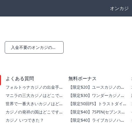
オンカジ
入金不要のオンカジのおすすめは？
Notifications
よくある質問
無料ボーナス
フォルトゥナカジノの出金手数
【限定$20】ユースカジノの入
料はいくらですか？
金不要ボーナスの受け取り方
マニラの三大カジノはどこです
【限定$30】ワンダーカジノの
法！
か？
入金不要ボーナスの受け取り方
世界で一番大きいカジノはどこ
【限定50回FS】トラストダイ
法！
ですか？
スの入金不要ボーナスの受け取
カジノの発祥の国はどこです
【限定$40】7SPIN(セブンスピ
り方法！
か？
ン)の入金不要ボーナス受け取
カジノ いつできた？
【限定$40】ライブカジノハウ
り方法！
スの入金不要ボーナスの受け取
り方法！