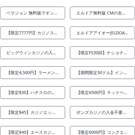
ベラジョン 無料版でオンラインカジノゲームを無料で遊べる！有料版との違いも
エルドア無料版 CMの女性や有料版との違いを解説【エルドアカジノ無料版】
Notifications
Notifications
【限定7777円】カジノスカイの入金不要ボーナスの受け取り方法！
エルドアアイオー(ELDOAH.io)入金不要ボーナスの受け取り方法！
Notifications
Notifications
ビッグウィンカジノの入金不要ボーナス6,000円の受け取り方！【当サイト限定】
【限定FS30回】ナショナルカジノの入金不要ボーナスの受け取り方法！
Notifications
Notifications
【限定4,500円】ラーメンベットカジノ(RamenBet)の入金不要ボーナスの受け取り方！
【期間限定30ドル】インベットカジノ(INBET)の入金不要ボーナスの受け取り方！
Notifications
Notifications
【限定$30】ハチスロの入金不要ボーナスの受け取り方法！
【限定6500円】テッドベット(Tedbet)の入金不要ボーナスの受け取り方法！
Notifications
Notifications
【限定$45】カジノエックスの入金不要ボーナス受け取り方法！
ボンズカジノの入金不要ボーナスの受け取り方法！【限定5000円】
Notifications
Notifications
【限定$40】エースカジノの入金不要ボーナスの受け取り方法！
【限定6000円】コンクエスタドールの入金不要ボーナスの受け取り方法！
Notifications
Notifications