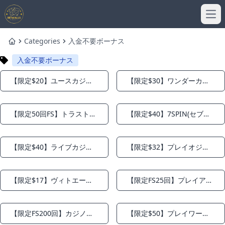
Ope
Categories
入金不要ボーナス
Home
入金不要ボーナス
【限定$20】ユースカジノの入金不要ボーナスの受け取り方法！
【限定$30】ワンダーカジノの入金不要ボーナスの受け取り方法！
Notifications
Notifications
【限定50回FS】トラストダイスの入金不要ボーナスの受け取り方法！
【限定$40】7SPIN(セブンスピン)の入金不要ボーナス受け取り方法！
Notifications
Notifications
【限定$40】ライブカジノハウスの入金不要ボーナスの受け取り方法！
【限定$32】プレイオジョ(PlayOJO)の入金不要ボーナスの受け取り方法！
Notifications
Notifications
【限定$17】ヴィトエースカジノの入金不要ボーナスの受け取り方法！
【限定FS25回】プレイアモの入金不要ボーナスの受け取り方法！
Notifications
Notifications
【限定FS200回】カジノデイズの入金不要ボーナスの受け取り方法！
【限定$50】プレイワールドカジノ入金不要ボーナスの受け取り方法！
Notifications
Notifications