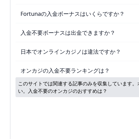
Fortunaの入金ボーナスはいくらですか？
入金不要ボーナスは出金できますか？
日本でオンラインカジノは違法ですか？
オンカジの入金不要ランキングは？
このサイトでは関連する記事のみを収集しています。
い。
入金不要のオンカジのおすすめは？