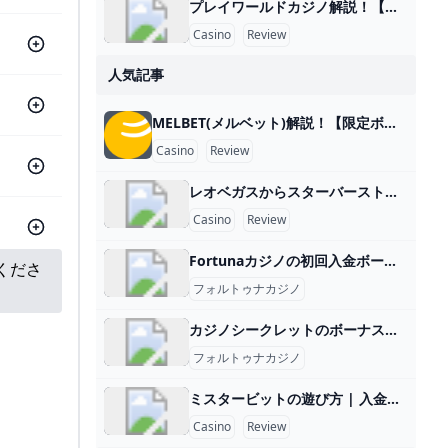
プレイワールドカジノ解説！【限定$50入金不要ボーナス】登録・入出金を紹介 プレイワールドカジノとは？ プレイワールドカジノ(Play World Casino)とは、2023年3月にオープンした新鋭のオンラインカジノで、その魅力
Casino
Review
人気記事
MELBET(メルベット)解説！【限定ボーナス有】登録・入金出金・ボーナスを紹介 MELBET(メルベット)とは？ 出典：https://melbet.com/ja/casino?products=819 MELBET（メルベ
Casino
Review
レオベガスからスターバーストのフリースピンを30回プレゼント！【当サイト限定】 さらに初回入金ボーナスもゲットできます！ レオベガスカジノ(LeoVegas Casino)は、スウェーデンのモバイル会社によって2012年に設立されたオンラインカジノです。モバイル会
Casino
Review
Fortunaカジノの初回入金ボーナスはいくらですか？ 初回入金キャッシュバックは、入金額に対するボーナス付与ではなく、入金額に対するキャッシュバックです。 入金後24時間以内にアカウント口座の残高
くださ
フォルトゥナカジノ
カジノシークレットのボーナスは出金できますか？ カジノシークレットの入金不要ボーナスの出金条件(賭け条件)は25倍です。 ボーナス額が50ドルなので、50ドル×25倍＝1,250ドルをベット
フォルトゥナカジノ
ミスタービットの遊び方 | 入金ボーナスや登録方法を解説 ミスタービット(Mr Bit)積極紹介の中止のお知らせ 現在ミスタービットのサービス撤退に伴い、Slotsiaでの積極紹介は中止しております。そ
Casino
Review