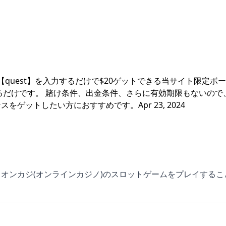
quest】を入力するだけで$20ゲットできる当サイト限定ボ
るだけです。 賭け条件、出金条件、さらに有効期限もないので
ットしたい方におすすめです。Apr 23, 2024
オンカジ(オンラインカジノ)のスロットゲームをプレイするこ