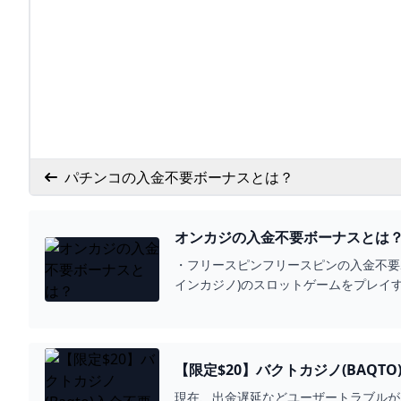
パチンコの入金不要ボーナスとは？
オンカジの入金不要ボーナスとは
・フリースピンフリースピンの入金不要
インカジノ)のスロットゲームをプレイ
す。 基本的に、フリースピンの回数・
ています。 対象のスロットは人気なス
気軽にプレイすることができます。
【限定$20】バクトカジノ(BAQT
り方法！
現在、出金遅延などユーザートラブルが