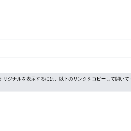
オリジナルを表示するには、以下のリンクをコピーして開いて