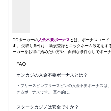
GGポーカーの
入金不要ボーナス
とは、ボーナスコード【
す。 受取り条件は、新規登録とニックネーム設定をす
ーカーをお得に始めたい方や、面倒な条件なしでボーナスをゲ
FAQ
オンカジの入金不要ボーナスとは？
・フリースピンフリースピンの入金不要ボーナスは、
きるボーナスです。 基本的に、
スタークカジノは安全ですか？